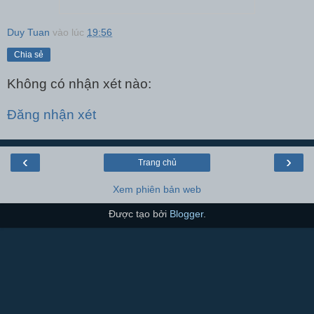
Duy Tuan
vào lúc
19:56
Chia sẻ
Không có nhận xét nào:
Đăng nhận xét
‹
›
Trang chủ
Xem phiên bản web
Được tạo bởi
Blogger
.