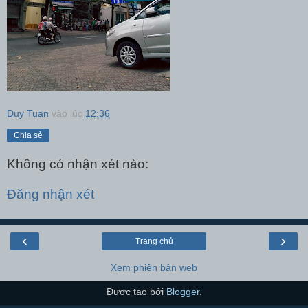
Duy Tuan
vào lúc
12:36
Chia sẻ
Không có nhận xét nào:
Đăng nhận xét
‹
›
Trang chủ
Xem phiên bản web
Được tạo bởi
Blogger
.