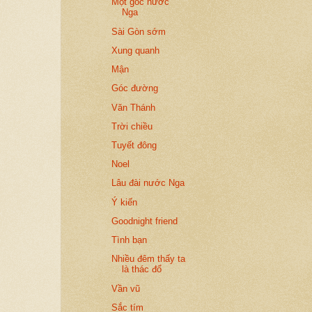
Một góc nước
Nga
Sài Gòn sớm
Xung quanh
Mận
Góc đường
Văn Thánh
Trời chiều
Tuyết đông
Noel
Lâu đài nước Nga
Ý kiến
Goodnight friend
Tình bạn
Nhiều đêm thấy ta
là thác đổ
Vần vũ
Sắc tím