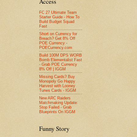
Access
FC 27 Ultimate Team
Starter Guide - How To
Build Budget Squad
Fast
Short on Currency for
Breach? Get 8% Off
POE Currency -
POECurrency.com
Build 100M DPS WORB
Bomb Elementalist Fast
- Grab POE Currency
8% Off | IGGM
Missing Cards? Buy
Monopoly Go Happy
Harvest with Looney
Tunes Cards - IGGM
New ARC Raiders
Matchmaking Update:
Stop Failed - Grab
Blueprints On IGGM
Funny Story