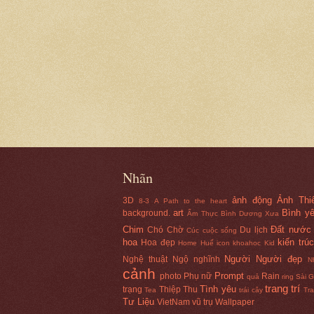
Nhãn
ảnh động
Ảnh Thi
3D
8-3
A Path to the heart
art
Bình y
background.
Ẩm Thực
Bình Dương Xưa
Chim
Đất nước
Chó
Chờ
Du lịch
Cúc
cuộc sống
hoa
kiến trúc
Hoa đẹp
Home
Huế
icon
khoahoc
Kid
Người
Người đẹp
Nghệ thuật
Ngộ nghĩnh
N
cảnh
Prompt
photo
Phụ nữ
Rain
quả
ring
Sài 
trang trí
Tình yêu
trạng
Thiệp
Thu
Tea
trái cây
Tr
Tư Liệu
VietNam
vũ trụ
Wallpaper