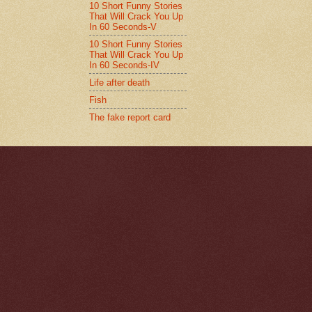
10 Short Funny Stories
That Will Crack You Up
In 60 Seconds-V
10 Short Funny Stories
That Will Crack You Up
In 60 Seconds-IV
Life after death
Fish
The fake report card