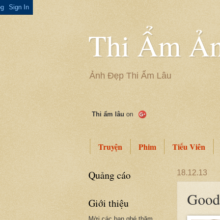
Thi Ẩm Ản
Ảnh Đẹp Thi Ẩm Lâu
Thi ẩm lâu
on
Truyện
Phim
Tiếu Viên
Quảng cáo
18.12.13
Goodn
Giới thiệu
Mời các bạn ghé thăm