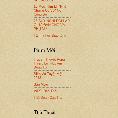
10 Mẹo Tâm Lý "Nhỏ
Nhưng Có Võ" Nơi
Công Sở
25 SUY NGHĨ ĐỐI LẬP
GIỮA ĐÀN ÔNG VÀ
PHỤ NỮ
Tâm lý học thao túng
Phim Mới
Truyền Thuyết Rồng
Thiên: Lời Nguyền
Bóng Tối
Điệp Vụ Tuyệt Mật
2013
Bắn Mướn
Võ Sĩ Đạo Thái
Thủ Đoạn Cua Trai
Thủ Thuật