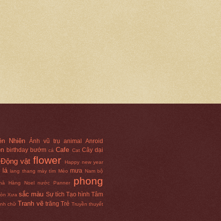
ên Nhiên
Ảnh vũ trụ
animal
Anroid
ên
Cafe
birthday
bướm
Cây dại
cá
Cat
flower
Động vật
Happy new year
lá
mưa
lang thang
mày tím
Mèo
Nam bộ
phong
hà Hàng
Noel
nước
Panner
sắc màu
Sự tích
Tạo hình
Tâm
Gòn Xưa
Tranh vẽ
trăng
Trẻ
anh chữ
Truyền thuyết