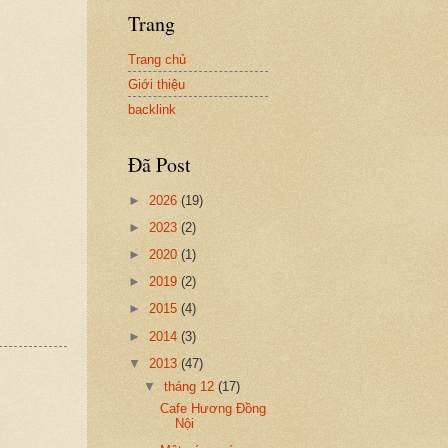
Trang
Trang chủ
Giới thiệu
backlink
Đã Post
►
2026
(19)
►
2023
(2)
►
2020
(1)
►
2019
(2)
►
2015
(4)
►
2014
(3)
▼
2013
(47)
▼
tháng 12
(17)
Cafe Hương Đồng
Nội