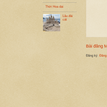
Thời Hoa dại
Lâu đài
cát
Bài đăng 
Đăng ký:
Đăng