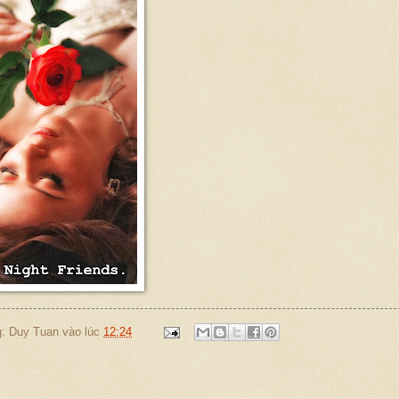
g:
Duy Tuan
vào lúc
12:24