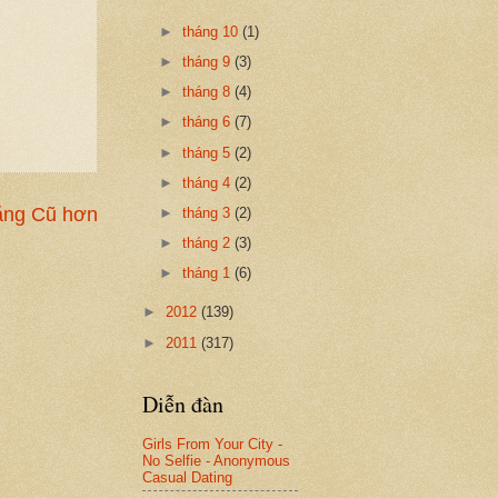
►
tháng 10
(1)
►
tháng 9
(3)
►
tháng 8
(4)
►
tháng 6
(7)
►
tháng 5
(2)
►
tháng 4
(2)
ăng Cũ hơn
►
tháng 3
(2)
►
tháng 2
(3)
►
tháng 1
(6)
►
2012
(139)
►
2011
(317)
Diễn đàn
Girls From Your City -
No Selfie - Anonymous
Casual Dating