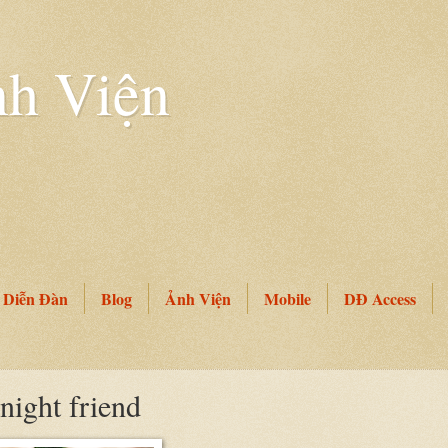
h Viện
Diễn Đàn
Blog
Ảnh Viện
Mobile
DĐ Access
ight friend