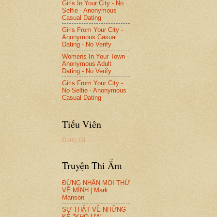
Girls In Your City - No
Selfie - Anonymous
Casual Dating
Girls From Your City -
Anonymous Casual
Dating - No Verify
Womens In Your Town -
Anonymous Adult
Dating - No Verify
Girls From Your City -
No Selfie - Anonymous
Casual Dating
Tiếu Viên
Đang tải...
Truyện Thi Ẩm
ĐỪNG NHẬN MỌI THỨ
VỀ MÌNH | Mark
Manson
SỰ THẬT VỀ NHỮNG
KẺ "KHÓ ƯA"