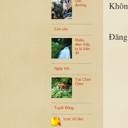
Góc
Không
đường
Cún yêu
Đăng 
Nhiều
đêm thấy
ta là thác
đổ
Ngày trôi...
Trái Chim
Chim
Tuyết Đông...
Icon Võ lâm