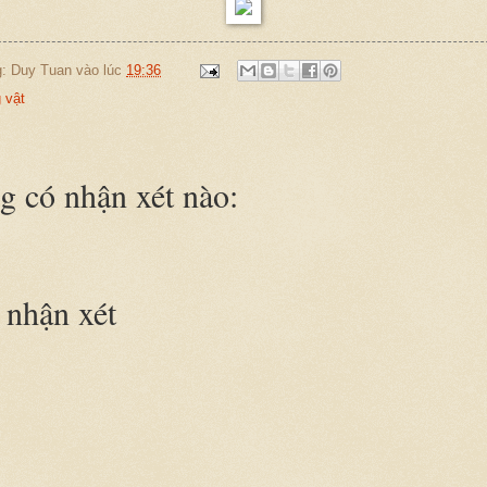
g:
Duy Tuan
vào lúc
19:36
 vật
 có nhận xét nào:
nhận xét