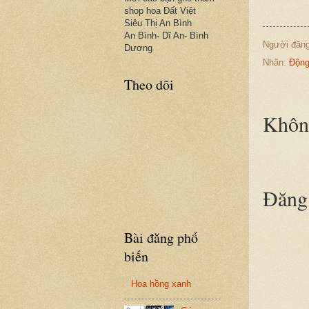
shop hoa Đất Việt
Siêu Thị An Bình
An Bình- Dĩ An- Bình
Người đăn
Dương
Nhãn:
Động
Theo dõi
Không
Đăng 
Bài đăng phổ
biến
Hoa hồng xanh