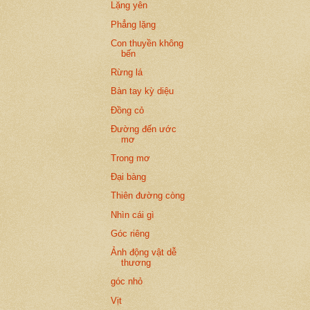
Lặng yên
Phẳng lặng
Con thuyền không
bến
Rừng lá
Bàn tay kỳ diệu
Đồng cỏ
Đường đến ước
mơ
Trong mơ
Đại bàng
Thiên đường còng
Nhìn cái gì
Góc riêng
Ảnh động vật dễ
thương
góc nhỏ
Vịt