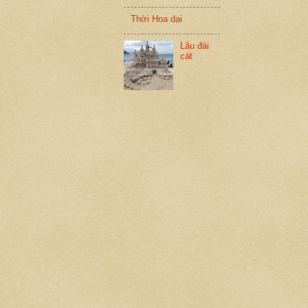
Thời Hoa dại
Lâu đài
cát