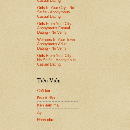
Casual Dating
Girls In Your City - No
Selfie - Anonymous
Casual Dating
Girls From Your City -
Anonymous Casual
Dating - No Verify
Womens In Your Town -
Anonymous Adult
Dating - No Verify
Girls From Your City -
No Selfie - Anonymous
Casual Dating
Tiếu Viên
Chê bai
Đau ở đâu
Kèn đám ma
Ấy
Đánh như