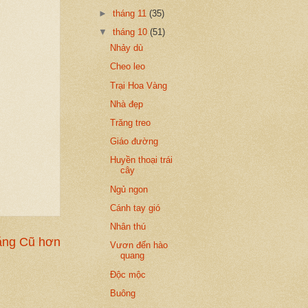
►
tháng 11
(35)
▼
tháng 10
(51)
Nhảy dù
Cheo leo
Trại Hoa Vàng
Nhà đẹp
Trăng treo
Giáo đường
Huyền thoại trái
cây
Ngủ ngon
Cánh tay gió
Nhân thú
ăng Cũ hơn
Vươn đến hào
quang
Độc mộc
Buông