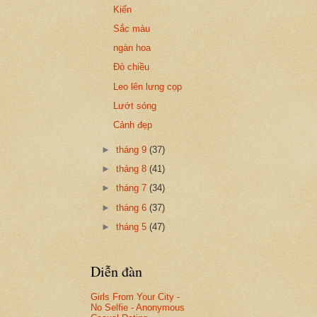
Kiến
Sắc màu
ngàn hoa
Đò chiều
Leo lên lưng cọp
Lướt sóng
Cảnh đẹp
►
tháng 9
(37)
►
tháng 8
(41)
►
tháng 7
(34)
►
tháng 6
(37)
►
tháng 5
(47)
Diễn đàn
Girls From Your City -
No Selfie - Anonymous