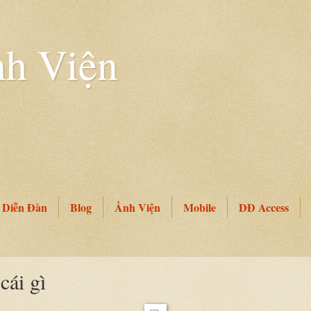
h Viện
Diễn Đàn
Blog
Ảnh Viện
Mobile
DĐ Access
cái gì