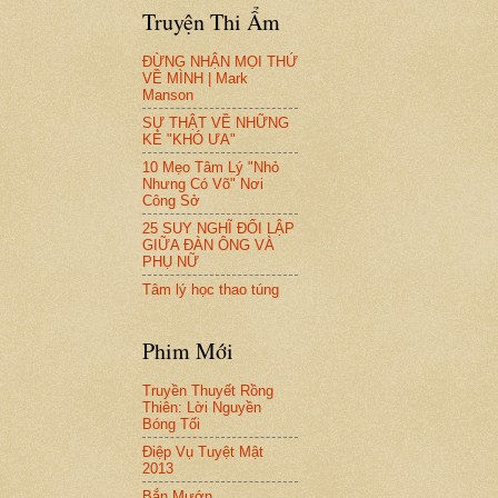
Truyện Thi Ẩm
ĐỪNG NHẬN MỌI THỨ
VỀ MÌNH | Mark
Manson
SỰ THẬT VỀ NHỮNG
KẺ "KHÓ ƯA"
10 Mẹo Tâm Lý "Nhỏ
Nhưng Có Võ" Nơi
Công Sở
25 SUY NGHĨ ĐỐI LẬP
GIỮA ĐÀN ÔNG VÀ
PHỤ NỮ
Tâm lý học thao túng
Phim Mới
Truyền Thuyết Rồng
Thiên: Lời Nguyền
Bóng Tối
Điệp Vụ Tuyệt Mật
2013
Bắn Mướn