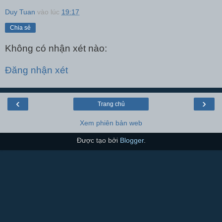
Duy Tuan
vào lúc
19:17
Chia sẻ
Không có nhận xét nào:
Đăng nhận xét
‹
›
Trang chủ
Xem phiên bản web
Được tạo bởi
Blogger
.