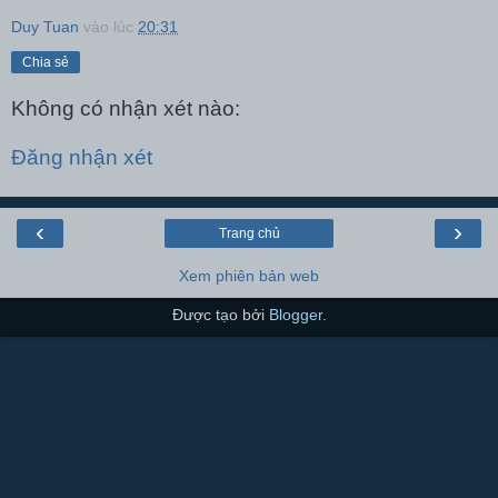
Duy Tuan
vào lúc
20:31
Chia sẻ
Không có nhận xét nào:
Đăng nhận xét
‹
›
Trang chủ
Xem phiên bản web
Được tạo bởi
Blogger
.