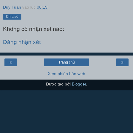
Duy Tuan
vào lúc
08:19
Chia sẻ
Không có nhận xét nào:
Đăng nhận xét
‹
›
Trang chủ
Xem phiên bản web
Được tạo bởi
Blogger
.