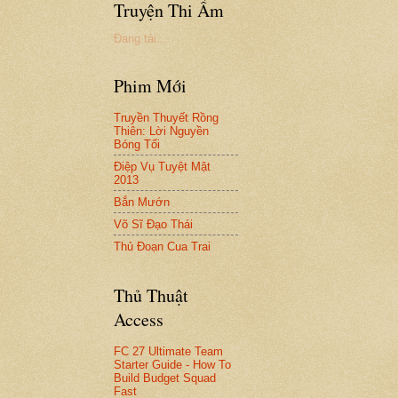
Truyện Thi Ẩm
Đang tải...
Phim Mới
Truyền Thuyết Rồng
Thiên: Lời Nguyền
Bóng Tối
Điệp Vụ Tuyệt Mật
2013
Bắn Mướn
Võ Sĩ Đạo Thái
Thủ Đoạn Cua Trai
Thủ Thuật
Access
FC 27 Ultimate Team
Starter Guide - How To
Build Budget Squad
Fast