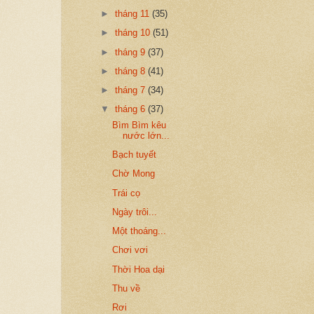
►
tháng 11
(35)
►
tháng 10
(51)
►
tháng 9
(37)
►
tháng 8
(41)
►
tháng 7
(34)
▼
tháng 6
(37)
Bìm Bìm kêu
nước lớn...
Bạch tuyết
Chờ Mong
Trái cọ
Ngày trôi...
Một thoáng...
Chơi vơi
Thời Hoa dại
Thu về
Rơi