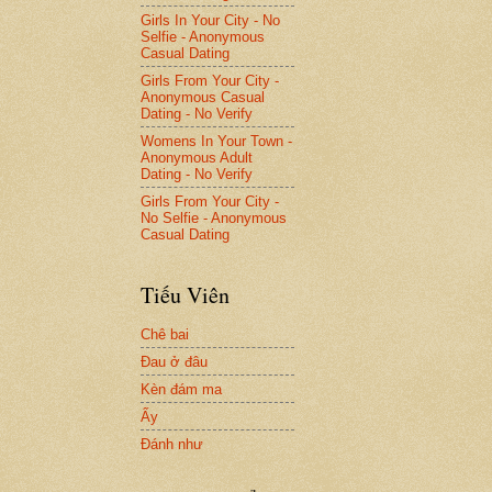
Girls In Your City - No
Selfie - Anonymous
Casual Dating
Girls From Your City -
Anonymous Casual
Dating - No Verify
Womens In Your Town -
Anonymous Adult
Dating - No Verify
Girls From Your City -
No Selfie - Anonymous
Casual Dating
Tiếu Viên
Chê bai
Đau ở đâu
Kèn đám ma
Ấy
Đánh như