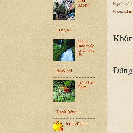
Góc
Người đăn
đường
Nhãn:
Chi
Cún yêu
Không
Nhiều
đêm thấy
ta là thác
đổ
Đăng 
Ngày trôi...
Trái Chim
Chim
Tuyết Đông...
Icon Võ lâm