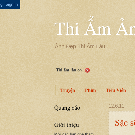
Thi Ẩm Ản
Ảnh Đẹp Thi Ẩm Lâu
Thi ẩm lâu
on
Truyện
Phim
Tiếu Viên
Quảng cáo
12.6.11
Sặc s
Giới thiệu
Mời các bạn ghé thăm