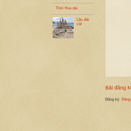
Thời Hoa dại
Lâu đài
cát
Bài đăng 
Đăng ký:
Đăng