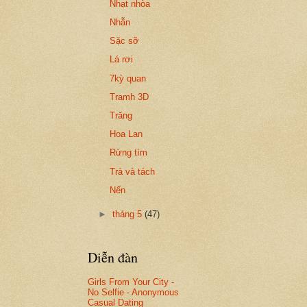
Nhạt nhòa
Nhẫn
Sặc sỡ
Lá rơi
7kỳ quan
Tramh 3D
Trăng
Hoa Lan
Rừng tím
Trà và tách
Nến
►
tháng 5
(47)
Diễn đàn
Girls From Your City -
No Selfie - Anonymous
Casual Dating