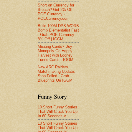
Short on Currency for
Breach? Get 8% Off
POE Currency -
POECurrency.com
Build 100M DPS WORB
Bomb Elementalist Fast
- Grab POE Currency
8% Off | IGGM
Missing Cards? Buy
Monopoly Go Happy
Harvest with Looney
Tunes Cards - IGGM
New ARC Raiders
Matchmaking Update:
Stop Failed - Grab
Blueprints On IGGM
Funny Story
10 Short Funny Stories
That Will Crack You Up
In 60 Seconds-V
10 Short Funny Stories
That Will Crack You Up