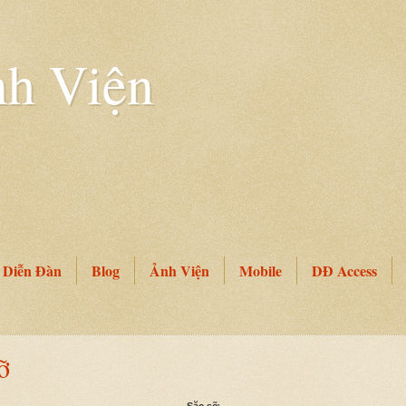
h Viện
Diễn Đàn
Blog
Ảnh Viện
Mobile
DĐ Access
ỡ
Sặc sỡ