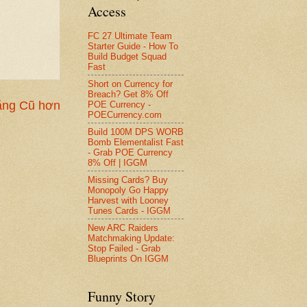
Access
FC 27 Ultimate Team
Starter Guide - How To
Build Budget Squad
Fast
Short on Currency for
Breach? Get 8% Off
ăng Cũ hơn
POE Currency -
POECurrency.com
Build 100M DPS WORB
Bomb Elementalist Fast
- Grab POE Currency
8% Off | IGGM
Missing Cards? Buy
Monopoly Go Happy
Harvest with Looney
Tunes Cards - IGGM
New ARC Raiders
Matchmaking Update:
Stop Failed - Grab
Blueprints On IGGM
Funny Story