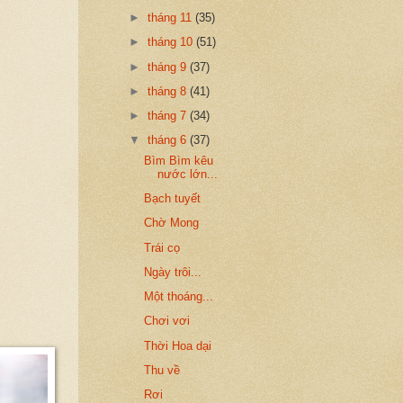
►
tháng 11
(35)
►
tháng 10
(51)
►
tháng 9
(37)
►
tháng 8
(41)
►
tháng 7
(34)
▼
tháng 6
(37)
Bìm Bìm kêu
nước lớn...
Bạch tuyết
Chờ Mong
Trái cọ
Ngày trôi...
Một thoáng...
Chơi vơi
Thời Hoa dại
Thu về
Rơi