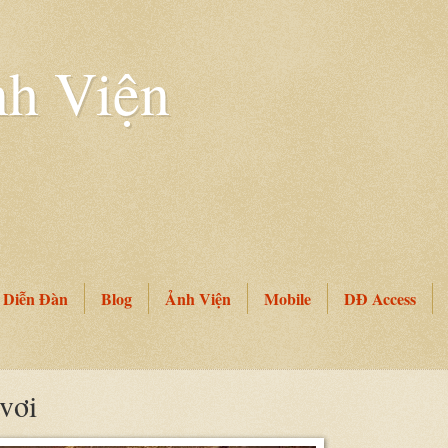
h Viện
Diễn Đàn
Blog
Ảnh Viện
Mobile
DĐ Access
vơi