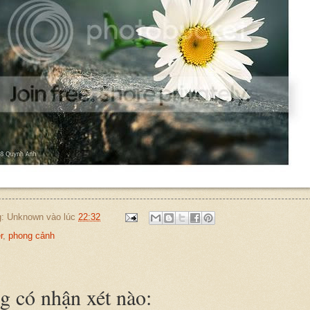
g:
Unknown
vào lúc
22:32
r
,
phong cảnh
 có nhận xét nào: