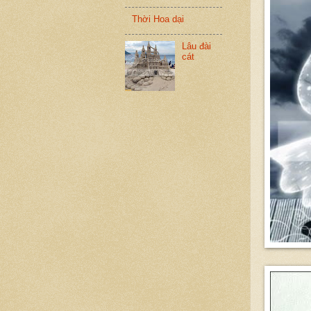
Thời Hoa dại
Lâu đài
cát