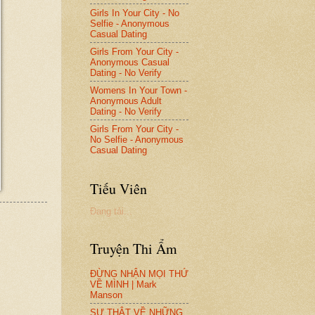
Girls In Your City - No
Selfie - Anonymous
Casual Dating
Girls From Your City -
Anonymous Casual
Dating - No Verify
Womens In Your Town -
Anonymous Adult
Dating - No Verify
Girls From Your City -
No Selfie - Anonymous
Casual Dating
Tiếu Viên
Đang tải...
Truyện Thi Ẩm
ĐỪNG NHẬN MỌI THỨ
VỀ MÌNH | Mark
Manson
SỰ THẬT VỀ NHỮNG