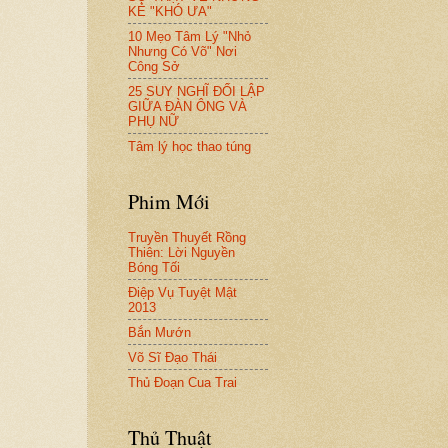
KẺ "KHÓ ƯA"
10 Mẹo Tâm Lý "Nhỏ
Nhưng Có Võ" Nơi
Công Sở
25 SUY NGHĨ ĐỐI LẬP
GIỮA ĐÀN ÔNG VÀ
PHỤ NỮ
Tâm lý học thao túng
Phim Mới
Truyền Thuyết Rồng
Thiên: Lời Nguyền
Bóng Tối
Điệp Vụ Tuyệt Mật
2013
Bắn Mướn
Võ Sĩ Đạo Thái
Thủ Đoạn Cua Trai
Thủ Thuật