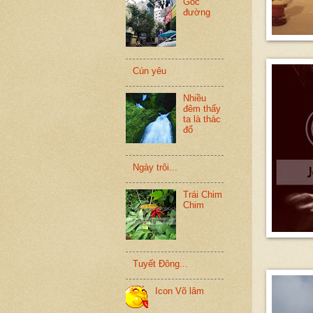
Góc
đường
Cún yêu
Nhiều
đêm thấy
ta là thác
đổ
Ngày trôi...
Trái Chim
Chim
Tuyết Đông...
Icon Võ lâm