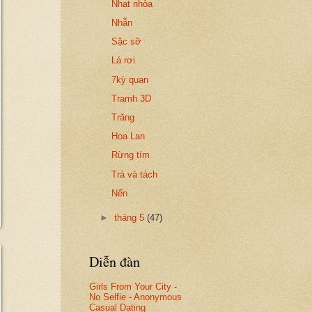
Nhạt nhòa
Nhẫn
Sặc sỡ
Lá rơi
7kỳ quan
Tramh 3D
Trăng
Hoa Lan
Rừng tím
Trà và tách
Nến
►
tháng 5
(47)
Diễn đàn
Girls From Your City -
No Selfie - Anonymous
Casual Dating