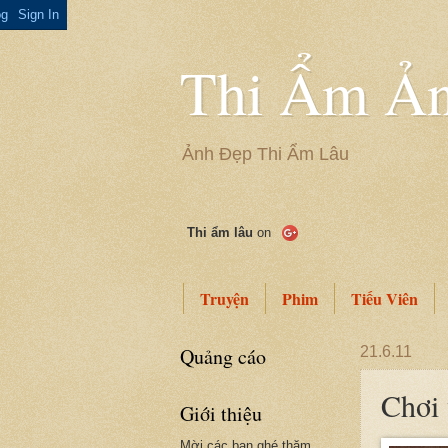
Thi Ẩm Ản
Ảnh Đẹp Thi Ẩm Lâu
Thi ẩm lâu
on
Truyện
Phim
Tiếu Viên
Quảng cáo
21.6.11
Chơi 
Giới thiệu
Mời các bạn ghé thăm