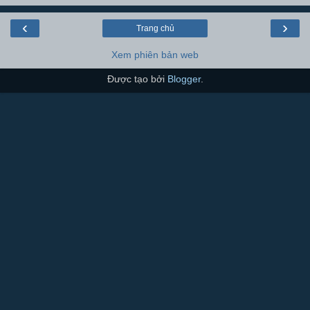
‹
›
Trang chủ
Xem phiên bản web
Được tạo bởi
Blogger
.