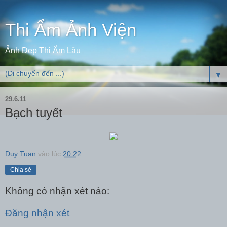
Thi Ẩm Ảnh Viện
Ảnh Đẹp Thi Ẩm Lâu
▼
29.6.11
Bạch tuyết
Duy Tuan
vào lúc
20:22
Chia sẻ
Không có nhận xét nào:
Đăng nhận xét