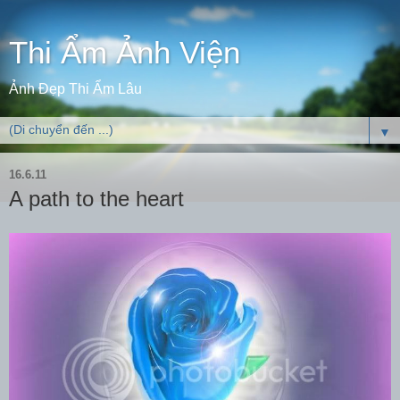
Thi Ẩm Ảnh Viện
Ảnh Đẹp Thi Ẩm Lâu
▼
16.6.11
A path to the heart