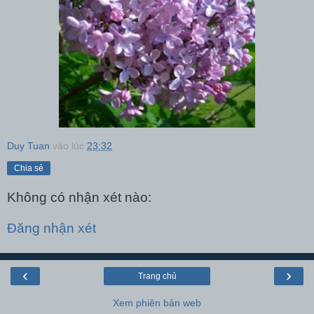
Duy Tuan
vào lúc
23:32
Chia sẻ
Không có nhận xét nào:
Đăng nhận xét
‹
›
Trang chủ
Xem phiên bản web