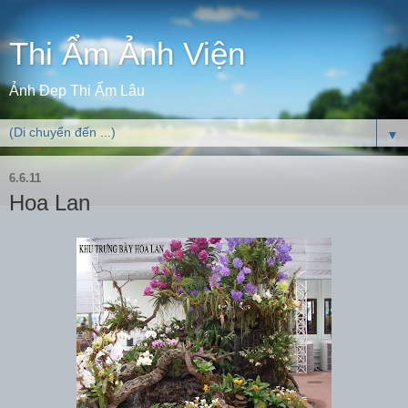
Thi Ẩm Ảnh Viện
Ảnh Đẹp Thi Ẩm Lâu
▼
6.6.11
Hoa Lan