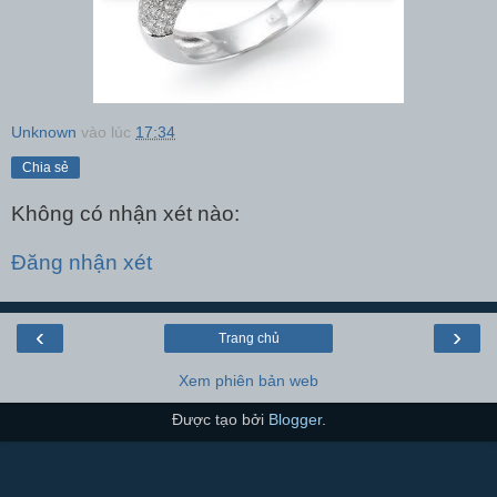
Unknown
vào lúc
17:34
Chia sẻ
Không có nhận xét nào:
Đăng nhận xét
‹
›
Trang chủ
Xem phiên bản web
Được tạo bởi
Blogger
.