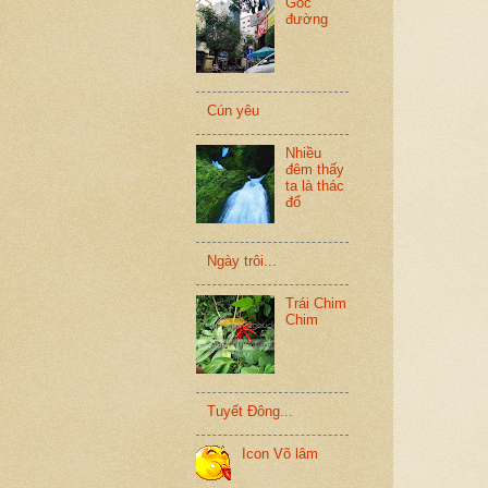
Góc
đường
Cún yêu
Nhiều
đêm thấy
ta là thác
đổ
Ngày trôi...
Trái Chim
Chim
Tuyết Đông...
Icon Võ lâm