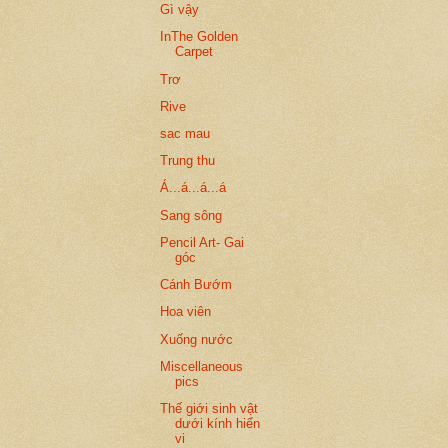
Gì vậy
InThe Golden
Carpet
Trơ
Rive
sac mau
Trung thu
Á...á...á...á
Sang sông
Pencil Art- Gai
góc
Cánh Bướm
Hoa viên
Xuống nước
Miscellaneous
pics
Thế giới sinh vật
dưới kính hiển
vi