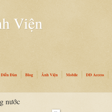
h Viện
Diễn Đàn
Blog
Ảnh Viện
Mobile
DĐ Access
g nước