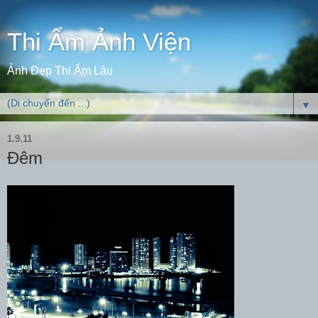
Thi Ẩm Ảnh Viện
Ảnh Đẹp Thi Ẩm Lâu
▼
1.9.11
Đêm