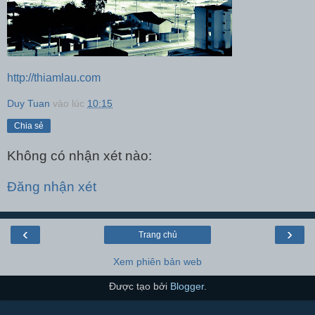
http://thiamlau.com
Duy Tuan
vào lúc
10:15
Chia sẻ
Không có nhận xét nào:
Đăng nhận xét
‹
›
Trang chủ
Xem phiên bản web
Được tạo bởi
Blogger
.