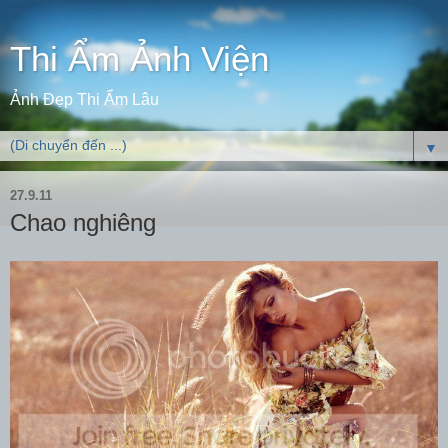
Thi Ẩm Ảnh Viện
Ảnh Đẹp Thi Ẩm Lâu
▼
27.9.11
Chao nghiêng