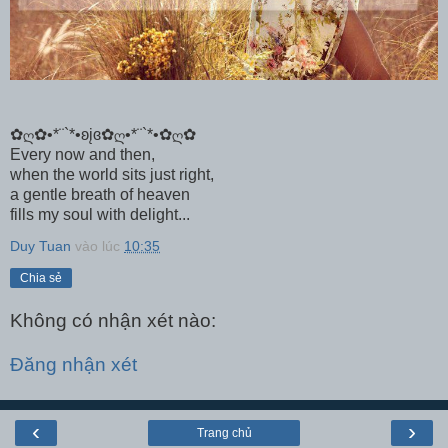
✿ღ✿•*¨`*•ʚįɞ✿ღ•*¨`*•✿ღ✿
Every now and then,
when the world sits just right,
a gentle breath of heaven
fills my soul with delight...
Duy Tuan
vào lúc
10:35
Chia sẻ
Không có nhận xét nào:
Đăng nhận xét
‹
›
Trang chủ