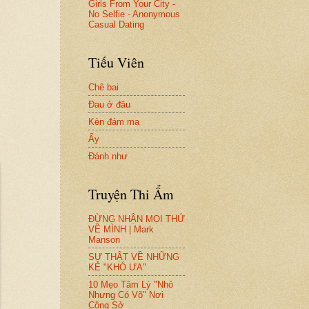
Girls From Your City -
No Selfie - Anonymous
Casual Dating
Tiếu Viên
Chê bai
Đau ở đâu
Kèn đám ma
Ấy
Đánh như
Truyện Thi Ẩm
ĐỪNG NHẬN MỌI THỨ
VỀ MÌNH | Mark
Manson
SỰ THẬT VỀ NHỮNG
KẺ "KHÓ ƯA"
10 Mẹo Tâm Lý "Nhỏ
Nhưng Có Võ" Nơi
Công Sở