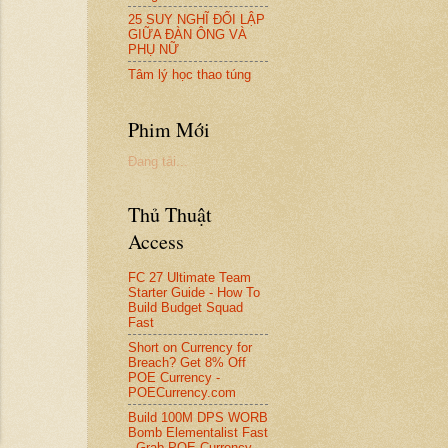
25 SUY NGHĨ ĐỐI LẬP
GIỮA ĐÀN ÔNG VÀ
PHỤ NỮ
Tâm lý học thao túng
Phim Mới
Đang tải...
Thủ Thuật
Access
FC 27 Ultimate Team
Starter Guide - How To
Build Budget Squad
Fast
Short on Currency for
Breach? Get 8% Off
POE Currency -
POECurrency.com
Build 100M DPS WORB
Bomb Elementalist Fast
- Grab POE Currency