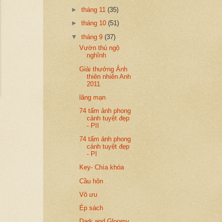
►
tháng 11
(35)
►
tháng 10
(51)
▼
tháng 9
(37)
Vườn thú ngộ
nghĩnh
Giải thưởng Ảnh
thiên nhiên Anh
2011
lãng mạn
74 tấm ảnh phong
cảnh tuyệt đẹp
- PII
74 tấm ảnh phong
cảnh tuyệt đẹp
- PI
Key- Chìa khóa
Cầu hôn
Vô ưu
Ép sách
Dark and Gloomy