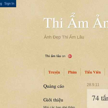
Thi Ẩm Ản
Ảnh Đẹp Thi Ẩm Lâu
Thi ẩm lâu
on
Truyện
Phim
Tiếu Viên
Quảng cáo
28.9.11
74 tấ
Giới thiệu
Mời các bạn ghé thăm