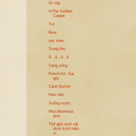
Gì vậy
InThe Golden
Carpet
Trơ
Rive
sac mau
Trung thu
Á...á...á...á
Sang sông
Pencil Art- Gai
góc
Cánh Bướm
Hoa viên
Xuống nước
Miscellaneous
pics
Thế giới sinh vật
dưới kính hiển
vi