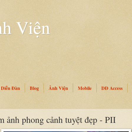
h Viện
Diễn Đàn
Blog
Ảnh Viện
Mobile
DĐ Access
m ảnh phong cảnh tuyệt đẹp - PII