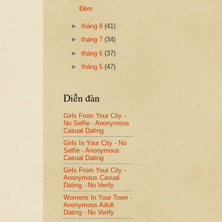
Đêm
►
tháng 8
(41)
►
tháng 7
(34)
►
tháng 6
(37)
►
tháng 5
(47)
Diễn đàn
Girls From Your City -
No Selfie - Anonymous
Casual Dating
Girls In Your City - No
Selfie - Anonymous
Casual Dating
Girls From Your City -
Anonymous Casual
Dating - No Verify
Womens In Your Town -
Anonymous Adult
Dating - No Verify