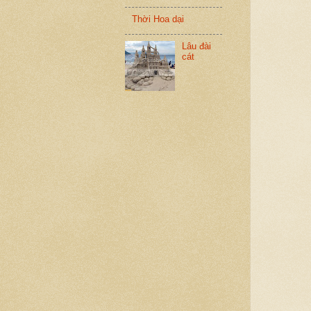
Thời Hoa dại
Lâu đài
cát