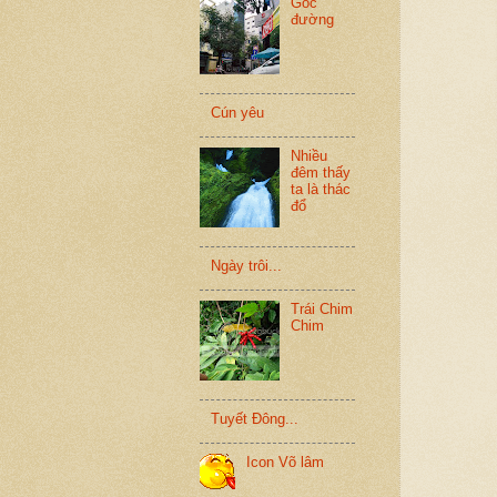
Góc
đường
Cún yêu
Nhiều
đêm thấy
ta là thác
đổ
Ngày trôi...
Trái Chim
Chim
Tuyết Đông...
Icon Võ lâm