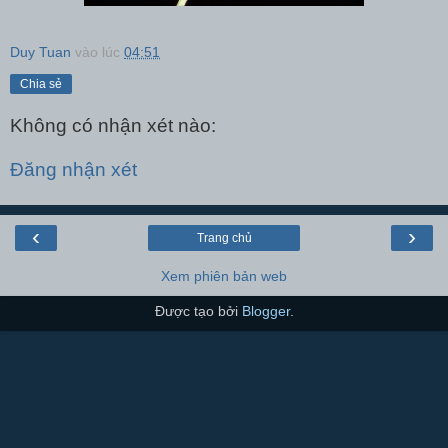
Duy Tuan
vào lúc
04:51
Chia sẻ
Không có nhận xét nào:
Đăng nhận xét
‹
›
Trang chủ
Xem phiên bản web
Được tạo bởi
Blogger
.