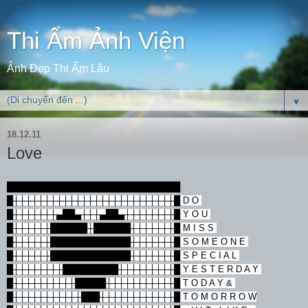
Thi Ẩm Ảnh Viện
Ảnh Đẹp Thi Ẩm Lâu
▼
18.12.11
Love
████████████████████████████
█┼┼┼┼┼┼┼┼┼┼┼┼┼┼┼┼┼┼┼┼┼┼┼┼┼┼█ D O
█┼┼┼┼┼┼┼▄██▄┼┼┼▄██▄┼┼┼┼┼┼┼┼█ Y O U
█┼┼┼┼┼┼██████┼██████┼┼┼┼┼┼┼█ M I S S
█┼┼┼┼┼┼█████████████┼┼┼┼┼┼┼█ S O M E O N E
█┼┼┼┼┼┼█████████████┼┼┼┼┼┼┼█ S P E C I A L
█┼┼┼┼┼┼┼┼█████████┼┼┼┼┼┼┼┼┼█ Y E S T E R D A Y
█┼┼┼┼┼┼┼┼┼┼█████┼┼┼┼┼┼┼┼┼┼┼█ T O D A Y &
█┼┼┼┼┼┼┼┼┼┼┼███┼┼┼┼┼┼┼┼┼┼┼┼█ T O M O R R O W