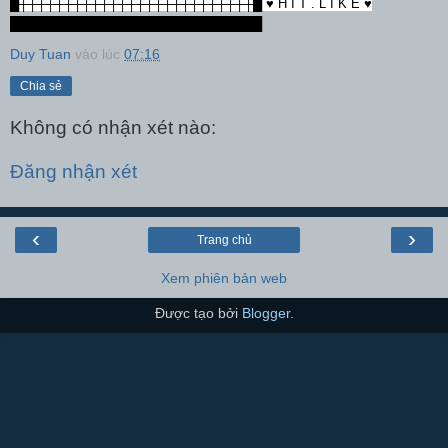
█┼┼┼┼┼┼┼┼┼┼┼┼┼┼┼┼┼┼┼┼┼┼┼┼┼┼█ ♥ H I T . L I K E ♥
████████████████████████████
Duy Tuan
vào lúc
07:16
Chia sẻ
Không có nhận xét nào:
Đăng nhận xét
‹
›
Trang chủ
Xem phiên bản web
Được tạo bởi
Blogger
.