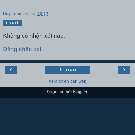
Duy Tuan
vào lúc
16:12
Chia sẻ
Không có nhận xét nào:
Đăng nhận xét
‹
›
Trang chủ
Xem phiên bản web
Được tạo bởi
Blogger
.