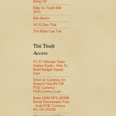
Bóng Tối
Điệp Vụ Tuyệt Mật
2013
Bắn Mướn
Võ Sĩ Đạo Thái
Thủ Đoạn Cua Trai
Thủ Thuật
Access
FC 27 Ultimate Team
Starter Guide - How To
Build Budget Squad
Fast
Short on Currency for
Breach? Get 8% Off
POE Currency -
POECurrency.com
Build 100M DPS WORB
Bomb Elementalist Fast
- Grab POE Currency
8% Off | IGGM