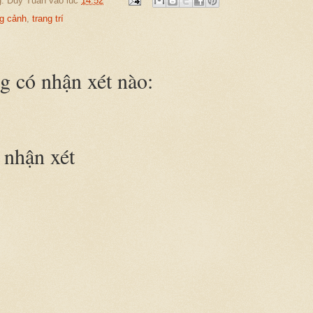
g:
Duy Tuan
vào lúc
14:52
g cảnh
,
trang trí
 có nhận xét nào:
nhận xét