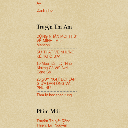
Ấy
Đánh như
Truyện Thi Ẩm
ĐỪNG NHẬN MỌI THỨ
VỀ MÌNH | Mark
Manson
SỰ THẬT VỀ NHỮNG
KẺ "KHÓ ƯA"
10 Mẹo Tâm Lý "Nhỏ
Nhưng Có Võ" Nơi
Công Sở
25 SUY NGHĨ ĐỐI LẬP
GIỮA ĐÀN ÔNG VÀ
PHỤ NỮ
Tâm lý học thao túng
Phim Mới
Truyền Thuyết Rồng
Thiên: Lời Nguyền