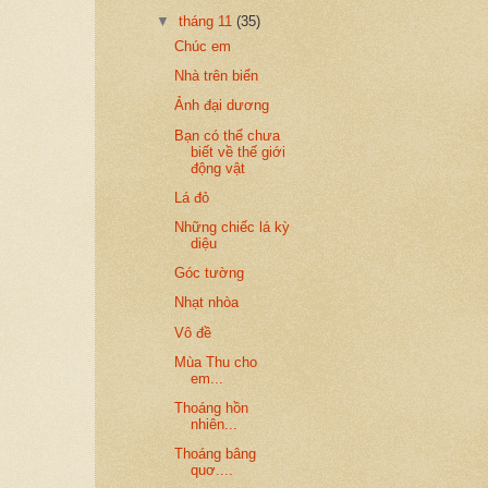
▼
tháng 11
(35)
Chúc em
Nhà trên biển
Ảnh đại dương
Bạn có thể chưa
biết về thế giới
động vật
Lá đỏ
Những chiếc lá kỳ
diệu
Góc tường
Nhạt nhòa
Vô đề
Mùa Thu cho
em...
Thoáng hồn
nhiên...
Thoáng bâng
quơ....