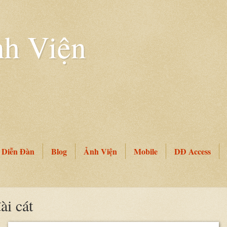
h Viện
Diễn Đàn
Blog
Ảnh Viện
Mobile
DĐ Access
ài cát