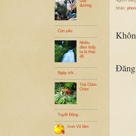
Người đăn
Góc
đường
Nhãn:
phon
Cún yêu
Không
Nhiều
đêm thấy
ta là thác
đổ
Đăng 
Ngày trôi...
Trái Chim
Chim
Tuyết Đông...
Icon Võ lâm