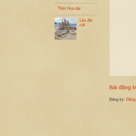
Thời Hoa dại
Lâu đài
cát
Bài đăng 
Đăng ký:
Đăng