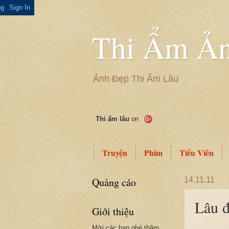
Thi Ẩm Ản
Ảnh Đẹp Thi Ẩm Lâu
Thi ẩm lâu
on
Truyện
Phim
Tiếu Viên
Quảng cáo
14.11.11
Lâu đ
Giới thiệu
Mời các bạn ghé thăm