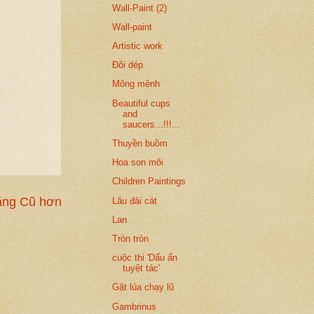
Wall-Paint (2)
Wall-paint
Artistic work
Đôi dép
Mông mênh
Beautiful cups
and
saucers...!!!...
Thuyền buồm
Hoa son môi
Children Paintings
ăng Cũ hơn
Lâu đài cát
Lan
Tròn tròn
cuộc thi 'Dấu ấn
tuyệt tác'
Gặt lúa chạy lũ
Gambrinus