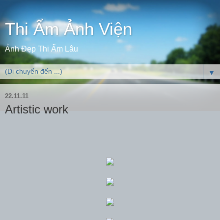
Thi Ẩm Ảnh Viện
Ảnh Đẹp Thi Ẩm Lâu
▼
22.11.11
Artistic work