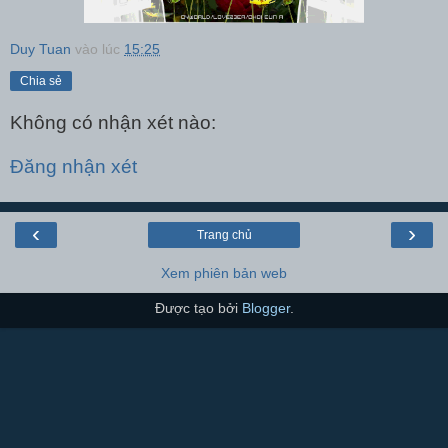
Duy Tuan
vào lúc
15:25
Chia sẻ
Không có nhận xét nào:
Đăng nhận xét
‹
›
Trang chủ
Xem phiên bản web
Được tạo bởi
Blogger
.