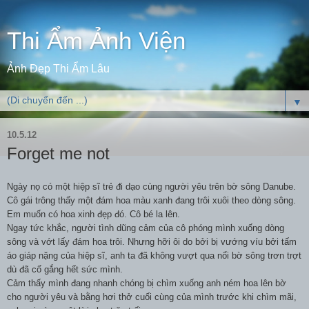
Thi Ẩm Ảnh Viện
Ảnh Đẹp Thi Ẩm Lâu
▼
10.5.12
Forget me not
Ngày nọ có một hiệp sĩ trẻ đi dạo cùng người yêu trên bờ sông Danube.
Cô gái trông thấy một đám hoa màu xanh đang trôi xuôi theo dòng sông.
Em muốn có hoa xinh đẹp đó. Cô bé la lên.
Ngay tức khắc, người tình dũng cảm của cô phóng mình xuống dòng
sông và vớt lấy đám hoa trôi. Nhưng hỡi ôi do bởi bị vướng víu bởi tấm
áo giáp nặng của hiệp sĩ, anh ta đã không vượt qua nổi bờ sông trơn trợt
dù đã cố gắng hết sức mình.
Cảm thấy mình đang nhanh chóng bị chìm xuống anh ném hoa lên bờ
cho người yêu và bằng hơi thở cuối cùng của mình trước khi chìm mãi,