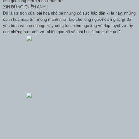
anh gọi nàng một lời như trăn trối
XIN ĐỪNG QUÊN ANH!!
Đó là sự tích của loài hoa nh
ỏ bé nhưng có sức hấp dẫn kì lạ này, những
cánh hoa màu tím mỏng manh như tạo cho lòng người cảm giác gì đó
yên bình và nhẹ nhàng. Hãy cùng tôi chiêm ngưỡng vẻ đẹp tuyệt vời ấy
qua những bức ảnh với nhiều góc độ về loài hoa "Forget me not"