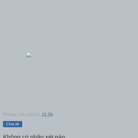
Phong Linh
vào lúc
15:26
Chia sẻ
Không có nhận xét nào: